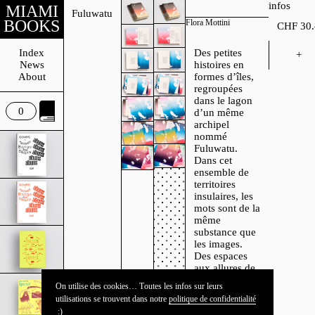
infos
M
I
A
M
I
Fuluwatu
B
O
O
K
S
Flora Mottini
CHF
30.
Index
Des petites
+
News
histoires en
About
formes d’îles,
regroupées
dans le lagon
0
d’un même
archipel
nommé
Fuluwatu.
Dans cet
ensemble de
territoires
insulaires, les
mots sont de la
même
substance que
les images.
Des espaces
aux allures de
carrefour, avec
On utilise des cookies… Toutes les infos sur leurs
plusieurs
utilisations se trouvent dans notre
politique de confidentialité
courants qui
:)