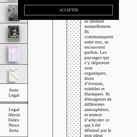
coexistent et
dont les
ACCEPTER
influences
s’annulent ou
se limitent
mutuellement.
Ils
communiquent
entre eux, se
recouvrent
parfois. Les
paysages qui
s’y déploient
sont
organiques,
doux
d’érosion,
solubles et
Insta
élastiques. Ils
Legal
témoignent de
différentes
Legal
atmosphères,
About
et tentent
Index
d’articuler ce
News
qui à été
Insta
délaissé par le
trop plein