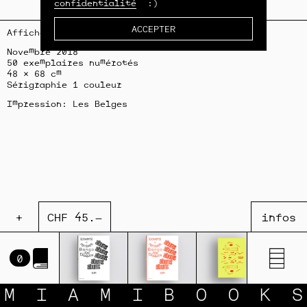
confidentialité
:)
ACCEPTER
Affiche
Novembre 2018
50 exemplaires numérotés
48 × 68 cm
Sérigraphie 1 couleur
Impression: Les Belges
+
CHF
45.–
infos
0
M
I
A
M
I
B
O
O
K
S