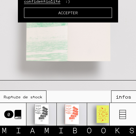
confidentialité
:)
ACCEPTER
infos
Rupture de stock
0
M
I
A
M
I
B
O
O
K
S